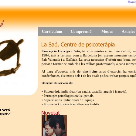
Hom
Curriculum
Comprensió
Motius
Articles
Concepció Garriga i Setó
, tal com mostra el seu curriculum, est
1984, tant a Terrassa com a Barcelona (en alguns moments també a
País Valencià i a Galícia). La seva necessitat d’oferir una bona at
portat a formar-se amb els i les millors professionals, a cada momen
Al llarg d’aquests més de
vint-i-cinc
anys d’exercici ha escri
conferències, els textos dels i de les quals podeu trobar penjats aquí 
Ofereix els serveis de:
•
Psicoteràpia individual (en català, castellà, anglès i francès).
•
Peritatges psicològics civils i penals.
•
Supervisions: individuals / d’equips.
•
Formació i docència en diversos àmbits