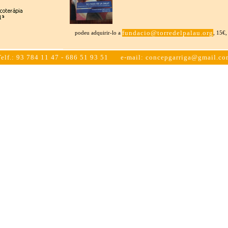
fundacio@torredelpalau.org
podeu adquirir-lo a
, 15€,
Telf.: 93 784 11 47 - 686 51 93 51 e-mail: concepgarriga@gmail.co