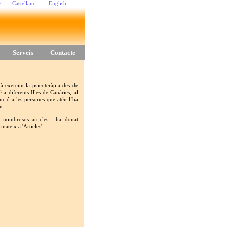
e
Castellano
English
Serveis
Contacte
à exercint la psicoteràpia des de
 diferents Illes de Canàries, al
enció a les persones que atén l’ha
t.
t nombrosos articles i ha donat
mateix a 'Articles'.